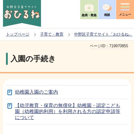
こ
の
メニュー
相談
急病・救急
ペ
ー
トップページ
子育て・教育
中野区子育てサイト「おひるね」
ジ
本
の
ページID：
719970855
文
先
入園の手続き
こ
頭
こ
で
か
す
ら
幼稚園入園のご案内
【幼児教育・保育の無償化】幼稚園・認定こども
園（幼稚園的利用）を利用される方の認定申請等
について
本