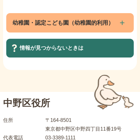
サ
文
ブ
こ
ナ
幼稚園・認定こども園（幼稚園的利用）
こ
ビ
ま
ゲ
で
情報が見つからないときは
ー
シ
ョ
サ
ン
ブ
こ
ナ
こ
ビ
中野区役所
か
ゲ
ら
ー
住所
〒164-8501
シ
東京都中野区中野四丁目11番19号
ョ
代表電話
03-3389-1111
ン