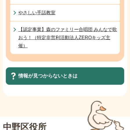
か
ら
やさしい手話教室
【認定事業】森のファミリー合唱団 みんなで歌
おう！（特定非営利活動法人ZEROキッズ主
催）
情報が見つからないときは
サ
ブ
ナ
ビ
中野区役所
ゲ