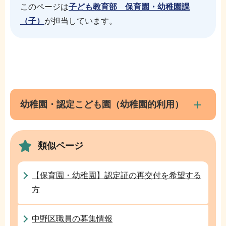
このページは
子ども教育部 保育園・幼稚園課
（子）
が担当しています。
本
サ
文
ブ
こ
ナ
幼稚園・認定こども園（幼稚園的利用）
こ
ビ
ま
ゲ
で
類似ページ
ー
シ
ョ
【保育園・幼稚園】認定証の再交付を希望する
ン
方
こ
こ
中野区職員の募集情報