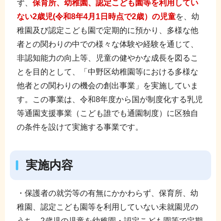
ず、
保育所、幼稚園、認定こども園等を利用してい
ない2歳児(令和8年4月1日時点で2歳）
の児童
を、幼
稚園及び認定こども園で定期的に預かり、多様な他
者との関わりの中での様々な体験や経験を通じて、
非認知能力の向上等、児童の健やかな成長を図るこ
とを目的として、「中野区幼稚園等における多様な
他者との関わりの機会の創出事業」を実施していま
す。この事業は、令和8年度から国が制度化する乳児
等通園支援事業（こども誰でも通園制度）に区独自
の条件を設けて実施する事業です。
実施内容
・保護者の就労等の有無にかかわらず、保育所、幼
稚園、認定こども園等を利用していない未就園児の
うち、2歳児の児童を幼稚園・認定こども園等で定期