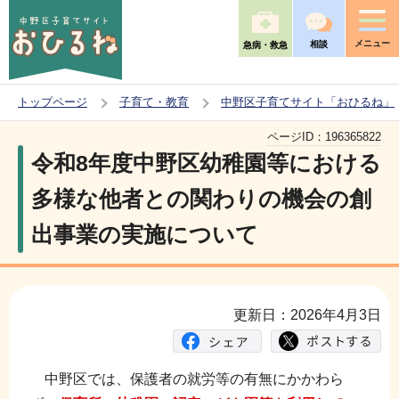
こ
の
メニュー
相談
急病・救急
ペ
ー
トップページ
子育て・教育
中野区子育てサイト「おひるね」
ジ
本
の
ページID：
196365822
文
令和8年度中野区幼稚園等における
先
こ
頭
多様な他者との関わりの機会の創
こ
で
出事業の実施について
か
す
ら
更新日：2026年4月3日
中野区では、保護者の就労等の有無にかかわら