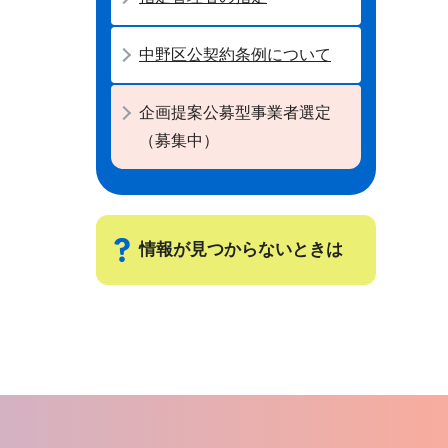
中野区公契約条例について
企画提案公募型事業者選定
（募集中）
情報が見つからないときは
サ
ブ
ナ
ビ
ゲ