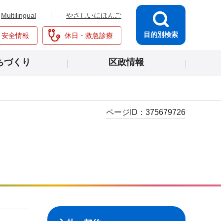
Multilingual
やさしいにほんご
目的別検索
・安全情報
休日・救急診療
ちづくり
区政情報
ページID：
375679726