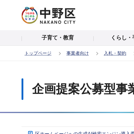
こ
の
ペ
ー
子育て・教育
くらし・
ジ
の
トップページ
事業者向け
入札・契約
先
頭
本
で
文
す
こ
企画提案公募型事
こ
か
ら
サ
区ホームページへの生成AI検索エンジン導入委