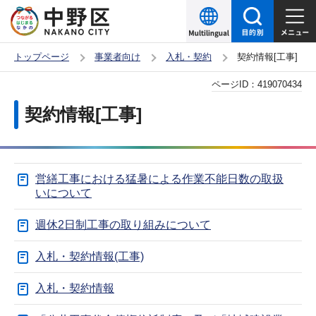
こ
の
ペ
トップページ
事業者向け
入札・契約
契約情報[工事]
ー
本
ページID：
419070434
ジ
文
の
契約情報[工事]
こ
先
こ
頭
か
で
営繕工事における猛暑による作業不能日数の取扱
ら
す
いについて
週休2日制工事の取り組みについて
入札・契約情報(工事)
入札・契約情報