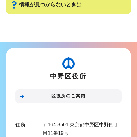
か
情報が見つからないときは
ら
サ
ブ
ナ
ビ
ゲ
ー
中野区役所
シ
ョ
ン
区役所のご案内
こ
こ
ま
住所
〒164-8501 東京都中野区中野四丁
で
目11番19号