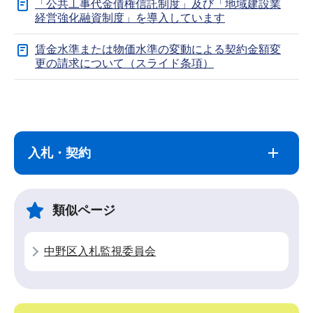
「公共工事代金債権信託制度」及び「地域建設業
経営強化融資制度」を導入しています
賃金水準または物価水準の変動による契約金額変
更の請求について（スライド条項）
サ
本
ブ
文
ナ
こ
入札・契約
ビ
こ
ゲ
ま
ー
で
類似ページ
シ
ョ
中野区入札監視委員会
ン
こ
こ