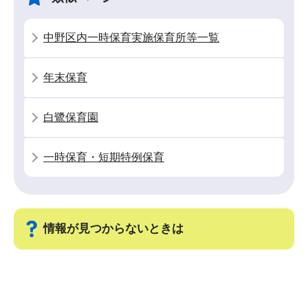
ー
で
シ
中野区内一時保育実施保育所等一覧
ョ
ン
年末保育
こ
こ
白鷺保育園
か
ら
一時保育・短期特例保育
情報が見つからないときは
サ
ブ