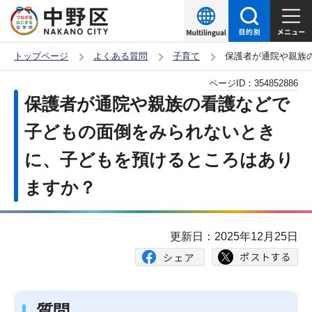
こ
の
ペ
トップページ
よくある質問
子育て
保護者が通院や親族
ー
本
ページID：
354852886
ジ
文
保護者が通院や親族の看護などで
の
こ
先
子どもの面倒をみられないとき
こ
頭
に、子どもを預けるところはあり
か
で
ら
ますか？
す
更新日：2025年12月25日
質問