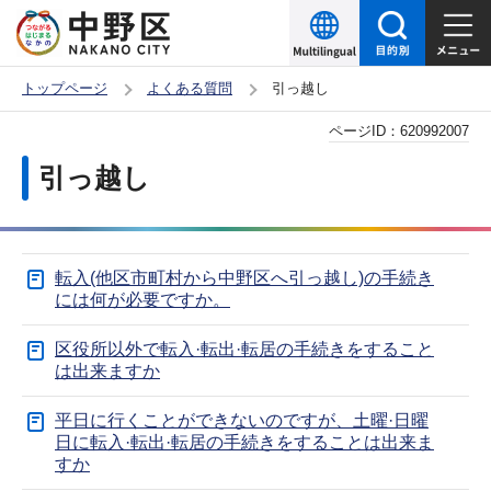
こ
の
ペ
トップページ
よくある質問
引っ越し
ー
本
ページID：
620992007
ジ
文
の
引っ越し
こ
先
こ
頭
か
で
転入(他区市町村から中野区へ引っ越し)の手続き
ら
す
には何が必要ですか。
区役所以外で転入·転出·転居の手続きをすること
は出来ますか
平日に行くことができないのですが、土曜·日曜
日に転入·転出·転居の手続きをすることは出来ま
すか