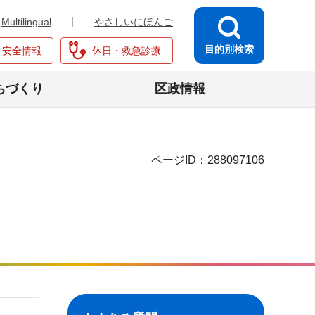
Multilingual
やさしいにほんご
目的別検索
・安全情報
休日・救急診療
ちづくり
区政情報
ページID：
288097106