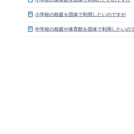
ブ
ナ
小学校の校庭を団体で利用したいのですが
ビ
ゲ
中学校の校庭や体育館を団体で利用したいの
ー
本
シ
文
ョ
こ
ン
こ
こ
ま
こ
で
か
ら