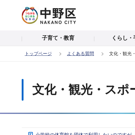
こ
の
ペ
ー
子育て・教育
くらし・
ジ
の
トップページ
よくある質問
文化・観光
先
頭
本
で
文
す
こ
文化・観光・スポ
こ
か
ら
サ
小学校の体育館を団体で利用したいのですが