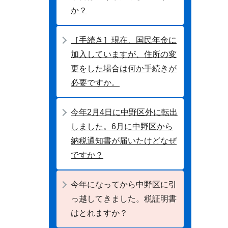
か？
［手続き］現在、国民年金に
加入していますが、住所の変
更をした場合は何か手続きが
必要ですか。
今年2月4日に中野区外に転出
しました。6月に中野区から
納税通知書が届いたけどなぜ
ですか？
今年になってから中野区に引
っ越してきました。税証明書
はとれますか？