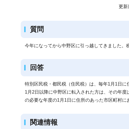
サ
更新
ブ
ナ
質問
ビ
ゲ
ー
今年になってから中野区に引っ越してきました。
シ
ョ
回答
ン
こ
特別区民税・都民税（住民税）は、毎年1月1日に
こ
1月2日以降に中野区に転入された方は、その年度
か
の必要な年度の1月1日に住所のあった市区町村に
ら
関連情報