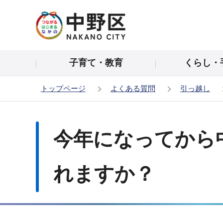
こ
の
ペ
ー
子育て・教育
くらし・
ジ
の
トップページ
よくある質問
引っ越し
先
頭
本
で
文
今年になってから
す
こ
こ
か
れますか？
ら