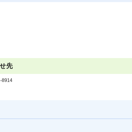
せ先
8914