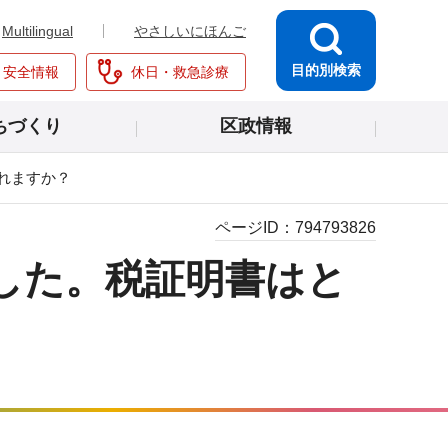
Multilingual
やさしいにほんご
目的別検索
・安全情報
休日・救急診療
ちづくり
区政情報
れますか？
ページID：
794793826
した。税証明書はと