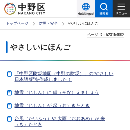
こ
の
ペ
トップページ
防災・安全
やさしいにほんご
ー
本
ページID：
523154992
ジ
文
の
やさしいにほんご
こ
先
こ
頭
か
で
「中野区防災地図（中野の防災）」の”やさしい
ら
す
日本語版”を作成しました！
地震（じしん）に 備（そな）えましょう
地震（じしん）が 起（お）きたとき
台風（たいふう）や 大雨（おおあめ）が 来
（き）たとき