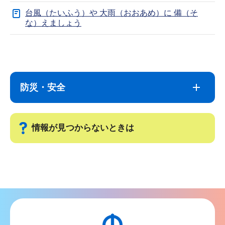
台風（たいふう）や 大雨（おおあめ）に 備（そ
な）えましょう
サ
本
ブ
文
ナ
こ
防災・安全
ビ
こ
ゲ
ま
ー
で
情報が見つからないときは
シ
ョ
サ
ン
ブ
こ
ナ
こ
ビ
か
ゲ
ら