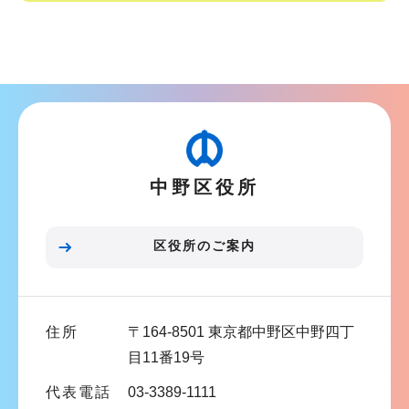
シ
サ
ョ
ブ
ン
ナ
こ
ビ
こ
ゲ
か
ー
ら
中野区役所
シ
ョ
ン
区役所のご案内
こ
こ
ま
住所
〒164-8501 東京都中野区中野四丁
で
目11番19号
代表電話
03-3389-1111