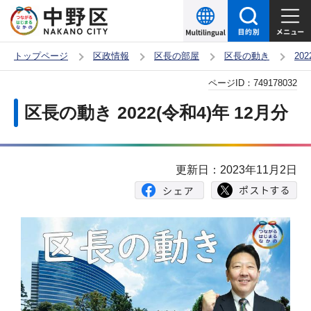
こ
の
ペ
トップページ
区政情報
区長の部屋
区長の動き
20
ー
本
ページID：
749178032
ジ
文
の
区長の動き 2022(令和4)年 12月分
こ
先
こ
頭
か
で
更新日：2023年11月2日
ら
す