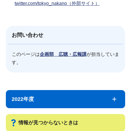
twitter.com/tokyo_nakano（外部サイト）
お問い合わせ
このページは
企画部 広聴・広報課
が担当していま
す。
サ
本
ブ
文
2022年度
ナ
こ
ビ
こ
ゲ
ま
情報が見つからないときは
ー
で