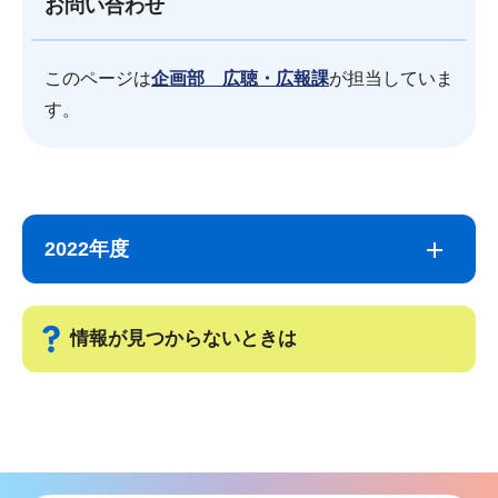
お問い合わせ
このページは
企画部 広聴・広報課
が担当していま
す。
サ
本
ブ
文
2022年度
ナ
こ
ビ
こ
ゲ
ま
情報が見つからないときは
ー
で
シ
サ
ョ
ブ
ン
ナ
こ