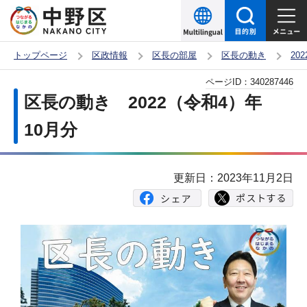
こ
の
ペ
トップページ
区政情報
区長の部屋
区長の動き
20
ー
本
ページID：
340287446
ジ
文
区長の動き 2022（令和4）年
の
こ
先
10月分
こ
頭
か
で
ら
更新日：2023年11月2日
す