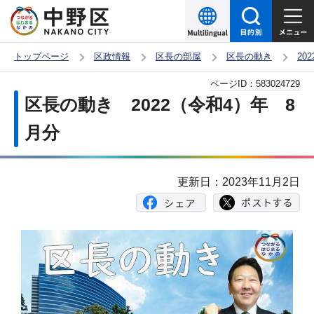
こ
の
ペ
トップページ
区政情報
区長の部屋
区長の動き
20
ー
本
ページID：
583024729
ジ
文
区長の動き 2022（令和4）年 8
の
こ
先
月分
こ
頭
か
で
ら
更新日：2023年11月2日
す