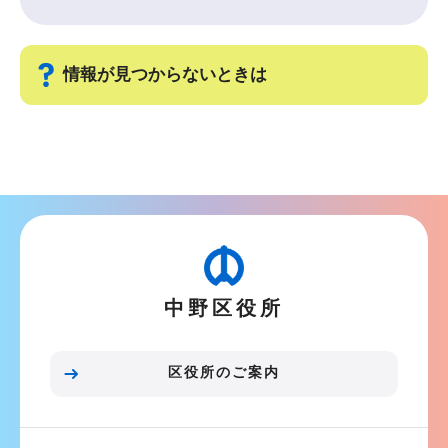
情報が見つからないときは
サ
ブ
ナ
ビ
ゲ
ー
中野区役所
シ
ョ
ン
区役所のご案内
こ
こ
ま