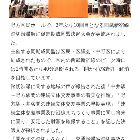
野方区民ホールで、3年ぶり10回目となる西武新宿線
踏切渋滞解消促進期成同盟決起大会が実施されまし
た。
主催する同期成同盟は区民・区議会・中野区により
結成されたもので、区内の西武新宿線のピーク時に
は1時間あたり40分遮断される「開かずの踏切」解消
を目指しています。
踏切渋滞に関する地域の声が報告された後「中井駅
～野方駅間の連続立体交差事業の着実な推進」「野
方駅～井荻間の連続立体交差事業の早期実現」「連
続立体交差事業及び沿線まちづくり事業に関し将来
に亘り、安定した財源を確保すること」を記した決
議文が採択されました。
「開かずの踏切」をなくし、交通渋滞や踏切事故を