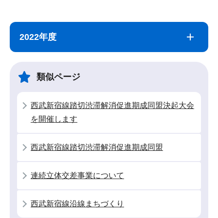
サ
本
ブ
文
2022年度
ナ
こ
ビ
こ
ゲ
ま
類似ページ
ー
で
シ
西武新宿線踏切渋滞解消促進期成同盟決起大会
ョ
を開催します
ン
こ
西武新宿線踏切渋滞解消促進期成同盟
こ
か
連続立体交差事業について
ら
西武新宿線沿線まちづくり