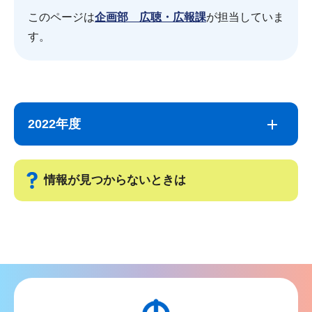
このページは
企画部 広聴・広報課
が担当していま
す。
サ
本
ブ
文
2022年度
ナ
こ
ビ
こ
ゲ
ま
情報が見つからないときは
ー
で
シ
サ
ョ
ブ
ン
ナ
こ
ビ
こ
ゲ