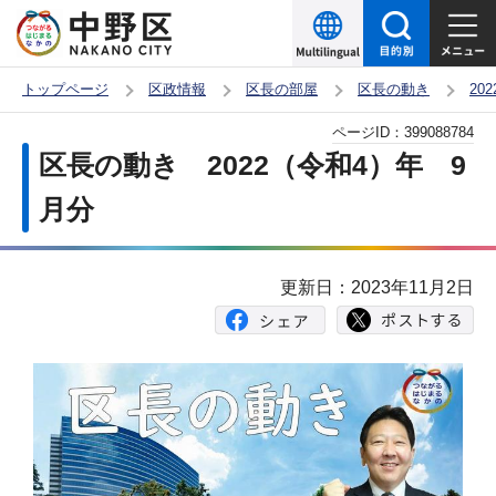
こ
の
ペ
トップページ
区政情報
区長の部屋
区長の動き
20
ー
本
ページID：
399088784
ジ
文
区長の動き 2022（令和4）年 9
の
こ
先
月分
こ
頭
か
で
ら
更新日：2023年11月2日
す