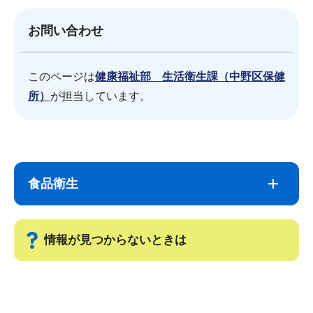
お問い合わせ
このページは
健康福祉部 生活衛生課（中野区保健
所）
が担当しています。
サ
本
ブ
文
食品衛生
ナ
こ
ビ
こ
ゲ
ま
情報が見つからないときは
ー
で
シ
サ
ョ
ブ