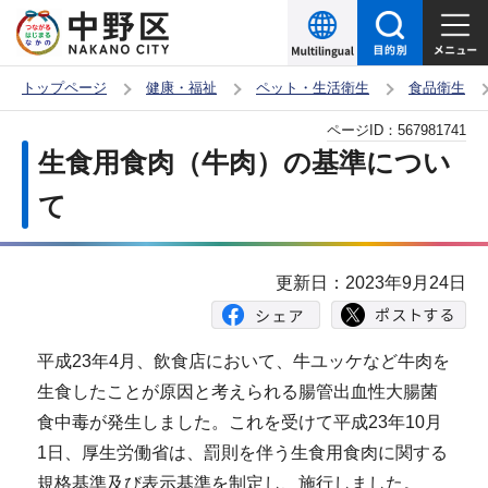
こ
の
ペ
トップページ
健康・福祉
ペット・生活衛生
食品衛生
ー
本
ページID：
567981741
ジ
文
生食用食肉（牛肉）の基準につい
の
こ
先
て
こ
頭
か
で
ら
更新日：2023年9月24日
す
平成23年4月、飲食店において、牛ユッケなど牛肉を
生食したことが原因と考えられる腸管出血性大腸菌
食中毒が発生しました。これを受けて平成23年10月
1日、厚生労働省は、罰則を伴う生食用食肉に関する
規格基準及び表示基準を制定し、施行しました。