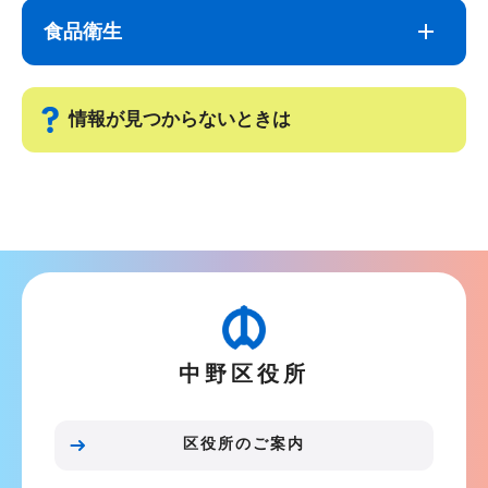
ブ
文
食品衛生
ナ
こ
ビ
こ
ゲ
ま
情報が見つからないときは
ー
で
シ
サ
ョ
ブ
ン
ナ
こ
ビ
こ
ゲ
か
ー
ら
中野区役所
シ
ョ
ン
区役所のご案内
こ