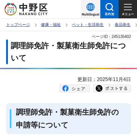
こ
の
ペ
トップページ
健康・福祉
ペット・生活衛生
食品衛生
ー
本
ページID：
245135402
ジ
文
調理師免許・製菓衛生師免許につ
の
こ
先
いて
こ
頭
か
で
ら
更新日：2025年11月4日
す
調理師免許・製菓衛生師免許の
申請等について