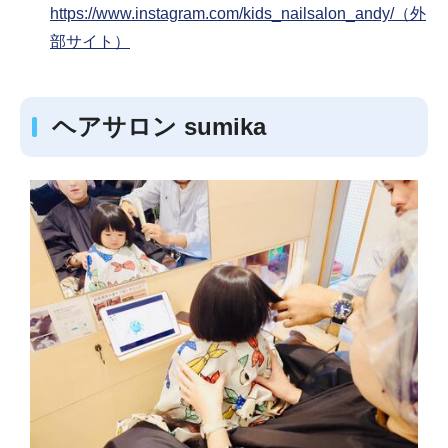
https://www.instagram.com/kids_nailsalon_andy/（外
部サイト）
ヘアサロン sumika