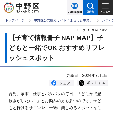
こ
の
ペ
トップページ
中野区公式観光サイト「まるっと中野」
シティ
ー
本
ページID：
932073191
ジ
文
【子育て情報冊子 NAP MAP】子
の
こ
先
どもと一緒でOK おすすめリフレ
こ
頭
ッシュスポット
か
で
ら
す
更新日：2024年7月1日
育児、家事、仕事とバタバタの毎日。「どこかで息
抜きがしたい！」とお悩みの方も多いのでは。子ど
もと行けるサロンや、一緒に楽しめるスポットをご