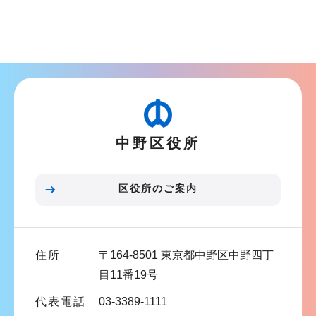
シ
サ
ョ
ブ
ン
ナ
こ
ビ
こ
ゲ
か
ー
ら
中野区役所
シ
ョ
ン
区役所のご案内
こ
こ
ま
住所
〒164-8501 東京都中野区中野四丁
で
目11番19号
代表電話
03-3389-1111