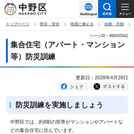
こ
の
ペ
トップページ
防災・安全
地震に備える
自助・共助
ー
本
ページID：
999435562
ジ
文
集合住宅（アパート・マンション
の
こ
先
等）防災訓練
こ
頭
か
で
ら
更新日：2026年4月28日
す
防災訓練を実施しましょう
中野区では、約8割の世帯がマンションやアパートな
どの集合住宅に住んでいます。