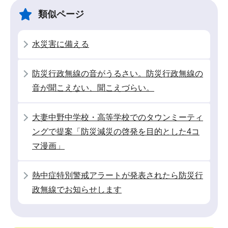
ゲ
ま
類似ページ
ー
で
シ
水災害に備える
ョ
ン
防災行政無線の音がうるさい。防災行政無線の
こ
音が聞こえない、聞こえづらい。
こ
か
大妻中野中学校・高等学校でのタウンミーティ
ら
ングで提案「防災減災の啓発を目的とした4コ
マ漫画」
熱中症特別警戒アラートが発表されたら防災行
政無線でお知らせします