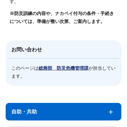
す。
※防災訓練の内容や、ナカペイ付与の条件・手続き
については、準備が整い次第、ご案内します。
お問い合わせ
このページは
総務部 防災危機管理課
が担当してい
ます。
サ
本
ブ
文
自助・共助
ナ
こ
ビ
こ