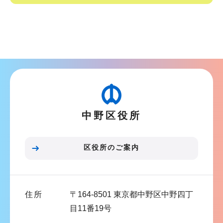
サ
ブ
ナ
ビ
ゲ
ー
シ
中野区役所
ョ
ン
こ
区役所のご案内
こ
ま
で
住所
〒164-8501 東京都中野区中野四丁
目11番19号