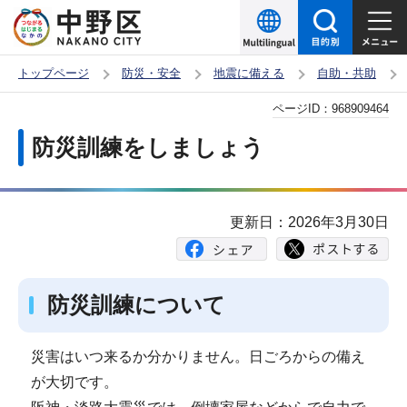
こ
の
ペ
トップページ
防災・安全
地震に備える
自助・共助
ー
本
ページID：
968909464
ジ
文
の
防災訓練をしましょう
こ
先
こ
頭
か
で
更新日：2026年3月30日
ら
す
防災訓練について
災害はいつ来るか分かりません。日ごろからの備え
が大切です。