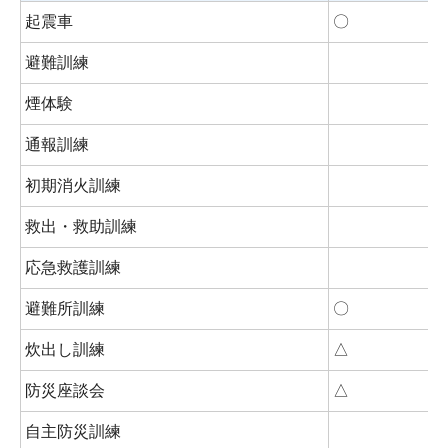
起震車
〇
避難訓練
煙体験
通報訓練
初期消火訓練
救出・救助訓練
応急救護訓練
避難所訓練
〇
炊出し訓練
△
防災座談会
△
自主防災訓練