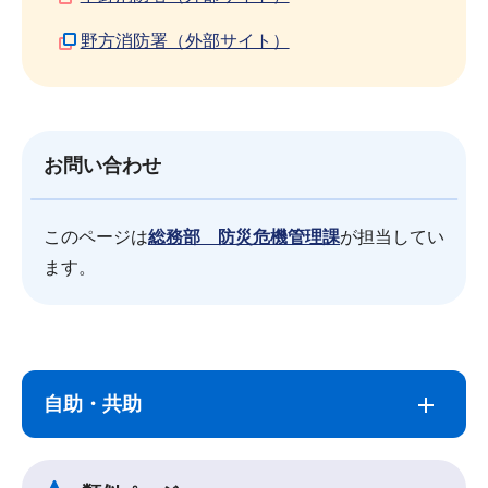
野方消防署（外部サイト）
お問い合わせ
このページは
総務部 防災危機管理課
が担当してい
ます。
サ
本
ブ
文
自助・共助
ナ
こ
ビ
こ
ゲ
ま