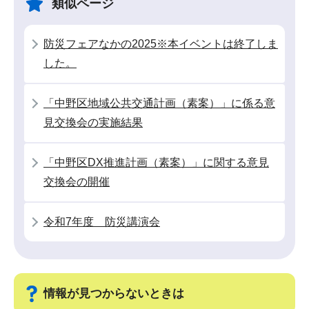
類似ページ
ー
で
シ
防災フェアなかの2025※本イベントは終了しま
ョ
した。
ン
こ
「中野区地域公共交通計画（素案）」に係る意
こ
見交換会の実施結果
か
ら
「中野区DX推進計画（素案）」に関する意見
交換会の開催
令和7年度 防災講演会
情報が見つからないときは