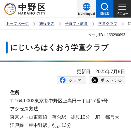
こ
の
ペ
トップページ
施設案内
子育て・教育
学童クラブ
ー
本
ページID：
163290693
ジ
文
の
にじいろはくおう学童クラブ
こ
先
こ
頭
か
で
更新日：2025年7月8日
ら
す
住所
〒164-0002東京都中野区上高田一丁目17番5号
アクセス方法
東京メトロ東西線「落合駅」徒歩10分 JR・都営大
江戸線「東中野駅」徒歩13分