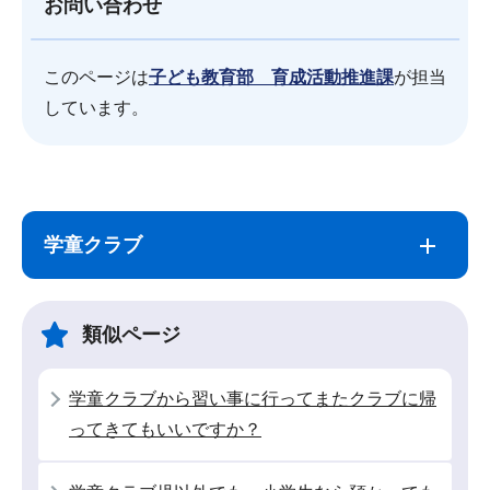
お問い合わせ
このページは
子ども教育部 育成活動推進課
が担当
しています。
サ
本
ブ
文
学童クラブ
ナ
こ
ビ
こ
ゲ
ま
類似ページ
ー
で
シ
学童クラブから習い事に行ってまたクラブに帰
ョ
ってきてもいいですか？
ン
こ