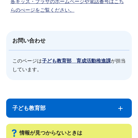
各キッズ・プラザのホームページや電話番号はこち
らのぺージをご覧ください。
お問い合わせ
このページは
子ども教育部 育成活動推進課
が担当
しています。
サ
本
ブ
文
子ども教育部
ナ
こ
ビ
こ
ゲ
ま
情報が見つからないときは