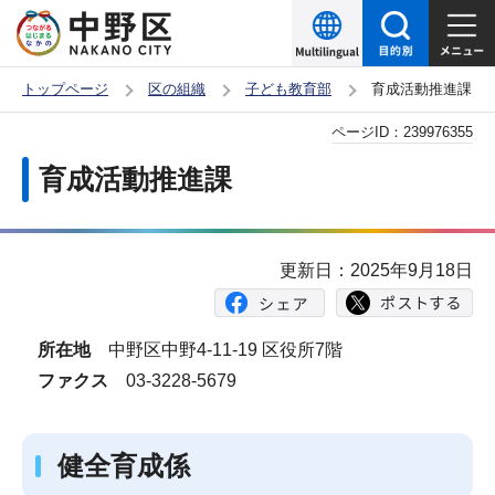
こ
の
ペ
トップページ
区の組織
子ども教育部
育成活動推進課
ー
本
ページID：
239976355
ジ
文
の
育成活動推進課
こ
先
こ
頭
か
で
更新日：2025年9月18日
ら
す
所在地
中野区中野4-11-19 区役所7階
ファクス
03-3228-5679
健全育成係