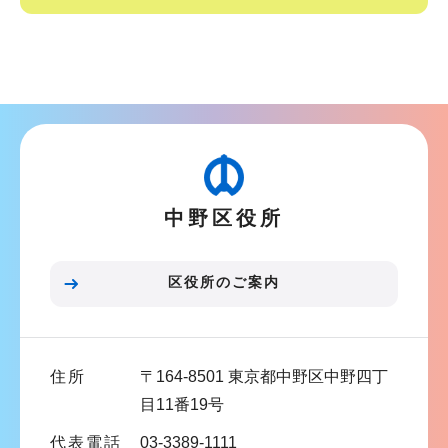
ー
で
シ
サ
ョ
ブ
ン
ナ
こ
ビ
こ
ゲ
か
ー
ら
中野区役所
シ
ョ
ン
区役所のご案内
こ
こ
ま
住所
〒164-8501 東京都中野区中野四丁
で
目11番19号
代表電話
03-3389-1111