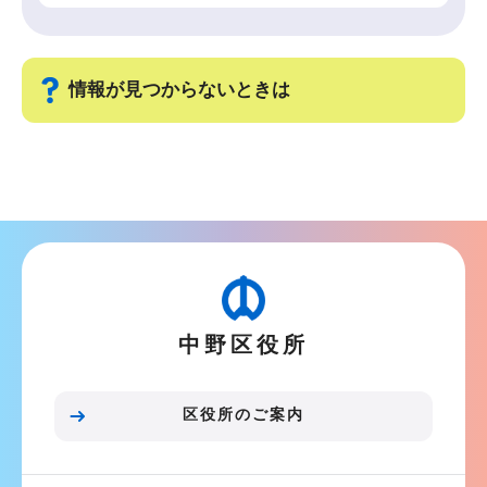
情報が見つからないときは
サ
ブ
ナ
ビ
ゲ
ー
中野区役所
シ
ョ
ン
区役所のご案内
こ
こ