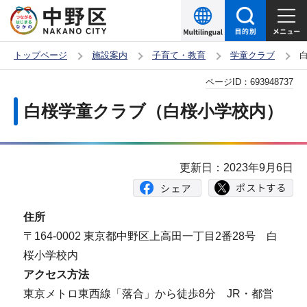
こ
の
ペ
トップページ
施設案内
子育て・教育
学童クラブ
ー
本
ページID：
693948737
ジ
文
の
白桜学童クラブ（白桜小学校内）
こ
先
こ
頭
か
で
更新日：2023年9月6日
ら
す
住所
〒164-0002 東京都中野区上高田一丁目2番28号 白
桜小学校内
アクセス方法
東京メトロ東西線「落合」から徒歩8分 JR・都営