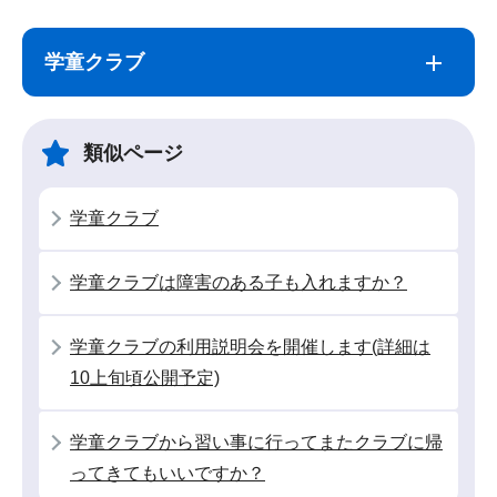
サ
本
ブ
文
学童クラブ
ナ
こ
ビ
こ
ゲ
ま
類似ページ
ー
で
シ
学童クラブ
ョ
ン
学童クラブは障害のある子も入れますか？
こ
こ
学童クラブの利用説明会を開催します(詳細は
か
10上旬頃公開予定)
ら
学童クラブから習い事に行ってまたクラブに帰
ってきてもいいですか？