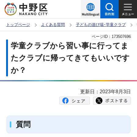
こ
の
ペ
トップページ
よくある質問
子どもの遊び場･学童クラブ
ー
本
ページID：
173507696
ジ
文
学童クラブから習い事に行ってま
の
こ
先
たクラブに帰ってきてもいいです
こ
頭
か？
か
で
ら
す
更新日：2023年8月3日
質問