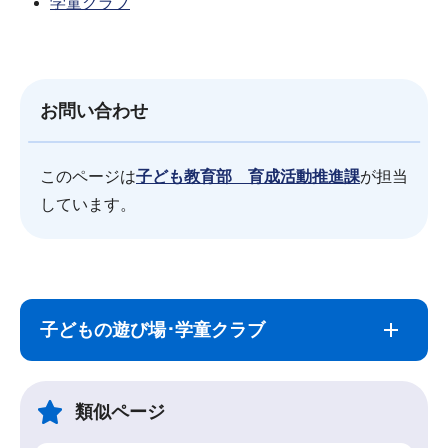
学童クラブ
お問い合わせ
このページは
子ども教育部 育成活動推進課
が担当
しています。
サ
本
ブ
文
子どもの遊び場･学童クラブ
ナ
こ
ビ
こ
ゲ
ま
類似ページ
ー
で