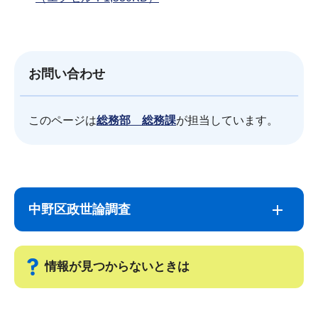
お問い合わせ
このページは
総務部 総務課
が担当しています。
サ
本
ブ
文
中野区政世論調査
ナ
こ
ビ
こ
ゲ
ま
情報が見つからないときは
ー
で
シ
サ