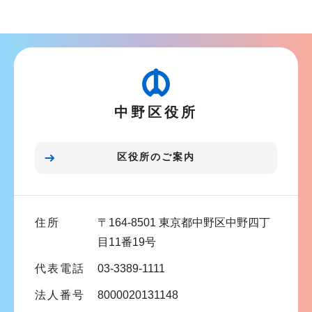
ョ
ブ
ン
ナ
こ
ビ
こ
ゲ
か
ー
ら
中野区役所
シ
ョ
ン
区役所のご案内
こ
こ
ま
住所
〒164-8501 東京都中野区中野四丁
で
目11番19号
代表電話
03-3389-1111
法人番号
8000020131148