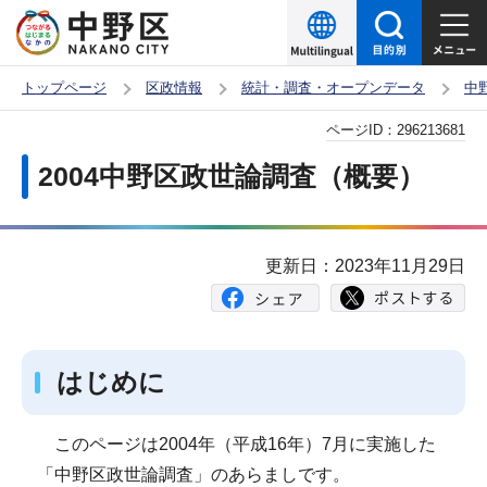
こ
の
ペ
トップページ
区政情報
統計・調査・オープンデータ
中
ー
本
ページID：
296213681
ジ
文
の
2004中野区政世論調査（概要）
こ
先
こ
頭
か
で
更新日：2023年11月29日
ら
す
はじめに
このページは2004年（平成16年）7月に実施した
「中野区政世論調査」のあらましです。