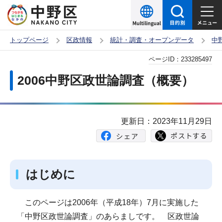
こ
の
ペ
トップページ
区政情報
統計・調査・オープンデータ
中
ー
本
ページID：
233285497
ジ
文
の
2006中野区政世論調査（概要）
こ
先
こ
頭
か
で
更新日：2023年11月29日
ら
す
はじめに
このページは2006年（平成18年）7月に実施した
「中野区政世論調査」のあらましです。 区政世論