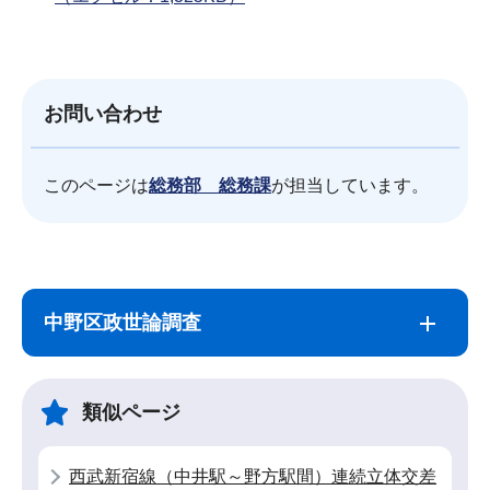
お問い合わせ
このページは
総務部 総務課
が担当しています。
サ
本
ブ
文
中野区政世論調査
ナ
こ
ビ
こ
ゲ
ま
類似ページ
ー
で
シ
西武新宿線（中井駅～野方駅間）連続立体交差