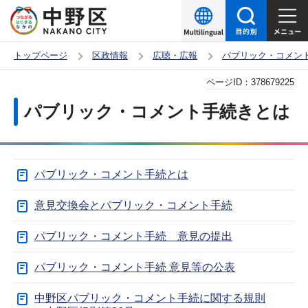
こ
の
ペ
トップページ
区政情報
広聴・広報
パブリック・コメン
ー
本
ページID：
378679225
ジ
文
の
パブリック・コメント手続きとは
こ
先
こ
頭
か
で
パブリック・コメント手続とは
ら
す
意見交換会とパブリック・コメント手続
パブリック・コメント手続 意見の提出
パブリック・コメント手続 意見等の公表
中野区パブリック・コメント手続に関する規則