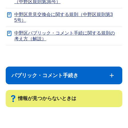
（中野区規則第36号）
中野区意見交換会に関する規則（中野区規則第3
5号）
中野区パブリック・コメント手続に関する規則の
考え方（解説）
サ
本
ブ
文
ナ
こ
パブリック・コメント手続き
ビ
こ
ゲ
ま
ー
で
情報が見つからないときは
シ
ョ
サ
ン
ブ
こ