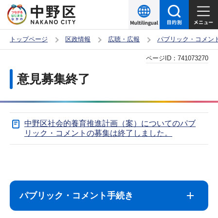
こ
の
ペ
トップページ
区政情報
広聴・広報
パブリック・コメン
ー
本
ページID：
741073270
ジ
文
の
意見募集終了
こ
先
こ
頭
か
で
中野区社会的養育推進計画（案）についてのパブ
ら
す
リック・コメントの募集は終了しました。
サ
本
ブ
文
ナ
こ
パブリック・コメント手続き
ビ
こ
ゲ
ま