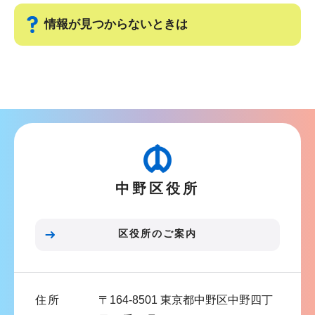
ー
で
情報が見つからないときは
シ
ョ
サ
ン
ブ
こ
ナ
こ
ビ
か
ゲ
ら
ー
中野区役所
シ
ョ
ン
区役所のご案内
こ
こ
ま
住所
〒164-8501 東京都中野区中野四丁
で