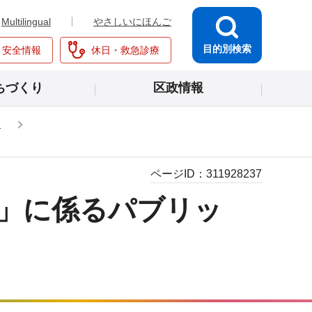
Multilingual
やさしいにほんご
目的別検索
・安全情報
休日・救急診療
ちづくり
区政情報
き
ページID：
311928237
案」に係るパブリッ