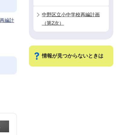
中野区立小中学校再編計画
再編計
（第2次）
情報が見つからないときは
サ
ブ
ナ
ビ
ゲ
ー
シ