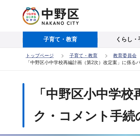
こ
の
ペ
ー
子育て・教育
くらし・
ジ
の
トップページ
子育て・教育
教育委員会
先
「中野区小中学校再編計画（第2次）改定案」に係る
頭
で
本
す
文
「中野区小中学校
こ
こ
か
ク・コメント手続
ら