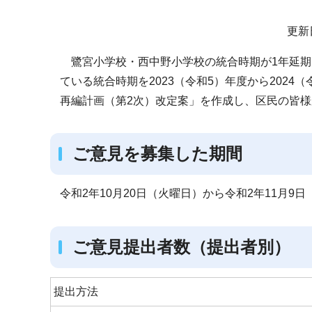
サ
更新
ブ
鷺宮小学校・西中野小学校の統合時期が1年延期
ナ
ている統合時期を2023（令和5）年度から202
ビ
再編計画（第2次）改定案」を作成し、区民の皆
ゲ
ー
シ
ご意見を募集した期間
ョ
ン
令和2年10月20日（火曜日）から令和2年11月9
こ
こ
か
ご意見提出者数（提出者別）
ら
提出方法