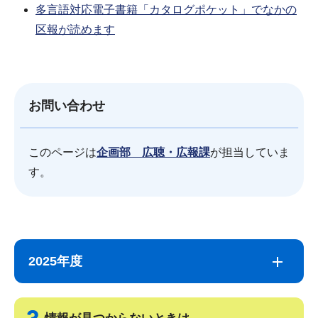
多言語対応電子書籍「カタログポケット」でなかの
区報が読めます
お問い合わせ
このページは
企画部 広聴・広報課
が担当していま
す。
サ
本
ブ
文
2025年度
ナ
こ
ビ
こ
ゲ
ま