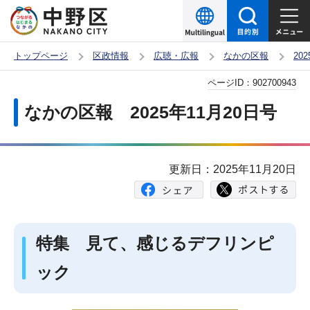
こ
の
ペ
トップページ
区政情報
広聴・広報
なかの区報
20
ー
本
ページID：
902700943
ジ
文
の
なかの区報 2025年11月20日号
こ
先
こ
頭
か
で
更新日：2025年11月20日
ら
す
特集 見て、感じるデフリンピ
ック