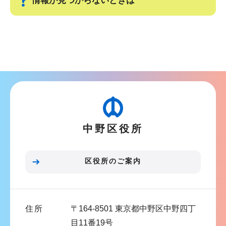
情報が見つからないときは
ー
で
シ
サ
ョ
ブ
ン
ナ
こ
ビ
こ
ゲ
か
ー
ら
シ
中野区役所
ョ
ン
こ
区役所のご案内
こ
ま
で
住所
〒164-8501 東京都中野区中野四丁
目11番19号