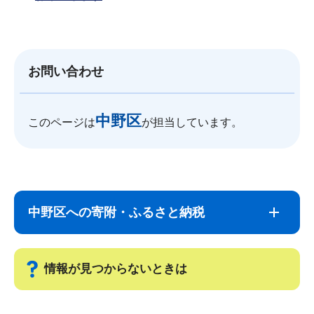
お問い合わせ
中野区
このページは
が担当しています。
サ
本
ブ
文
中野区への寄附・ふるさと納税
ナ
こ
ビ
こ
ゲ
ま
情報が見つからないときは
ー
で
シ
サ