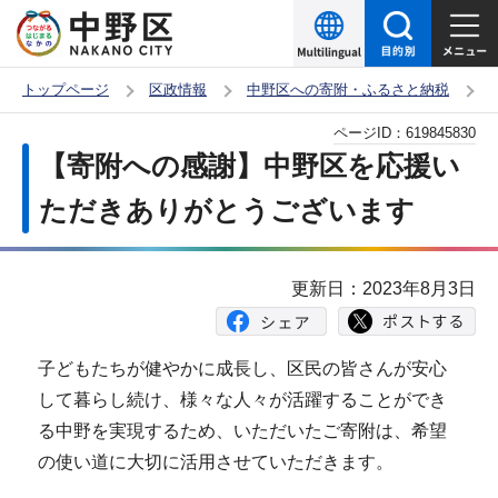
こ
の
ペ
トップページ
区政情報
中野区への寄附・ふるさと納税
ー
本
ページID：
619845830
ジ
文
【寄附への感謝】中野区を応援い
の
こ
先
ただきありがとうございます
こ
頭
か
で
ら
更新日：2023年8月3日
す
子どもたちが健やかに成長し、区民の皆さんが安心
して暮らし続け、様々な人々が活躍することができ
る中野を実現するため、いただいたご寄附は、希望
の使い道に大切に活用させていただきます。