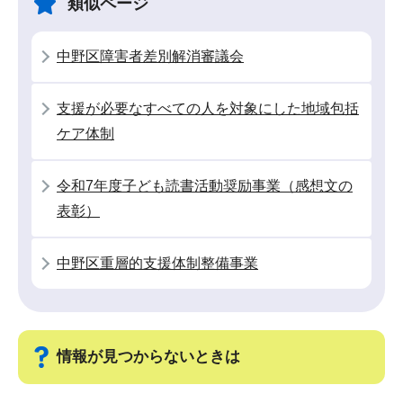
類似ページ
ー
で
シ
中野区障害者差別解消審議会
ョ
ン
支援が必要なすべての人を対象にした地域包括
こ
ケア体制
こ
か
令和7年度子ども読書活動奨励事業（感想文の
ら
表彰）
中野区重層的支援体制整備事業
情報が見つからないときは