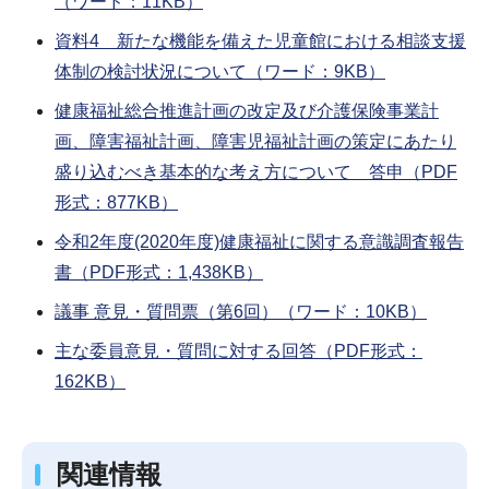
（ワード：11KB）
資料4 新たな機能を備えた児童館における相談支援
体制の検討状況について（ワード：9KB）
健康福祉総合推進計画の改定及び介護保険事業計
画、障害福祉計画、障害児福祉計画の策定にあたり
盛り込むべき基本的な考え方について 答申（PDF
形式：877KB）
令和2年度(2020年度)健康福祉に関する意識調査報告
書（PDF形式：1,438KB）
議事 意見・質問票（第6回）（ワード：10KB）
主な委員意見・質問に対する回答（PDF形式：
162KB）
関連情報