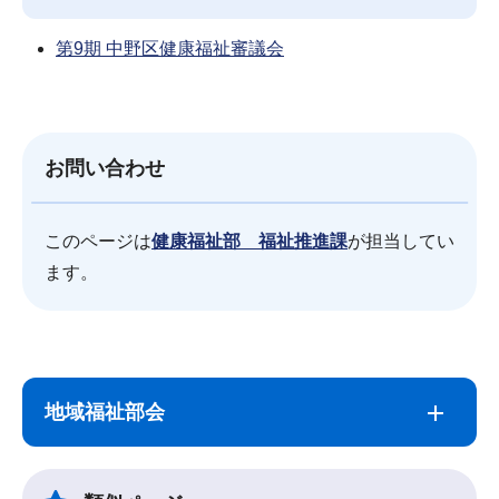
第9期 中野区健康福祉審議会
お問い合わせ
このページは
健康福祉部 福祉推進課
が担当してい
ます。
サ
本
ブ
文
地域福祉部会
ナ
こ
ビ
こ
ゲ
ま