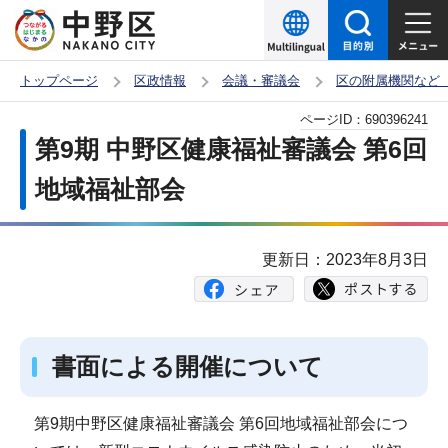
こ
の
ペ
トップページ
区政情報
会議・審議会
区の附属機関など
ー
本
ページID：
690396241
ジ
文
第9期 中野区健康福祉審議会 第6回
の
こ
先
地域福祉部会
こ
頭
か
で
ら
更新日：2023年8月3日
す
書面による開催について
第9期中野区健康福祉審議会 第6回地域福祉部会につ