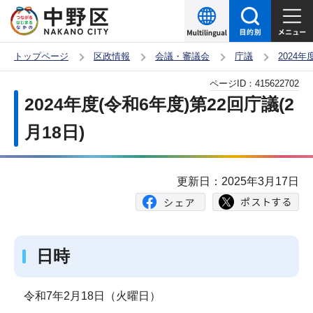
こ
の
ペ
トップページ
区政情報
会議・審議会
庁議
2024
ー
本
ページID：
415622702
ジ
文
2024年度(令和6年度)第22回庁議(2
の
こ
先
月18日)
こ
頭
か
で
ら
更新日：2025年3月17日
す
日時
令和7年2月18日（火曜日）