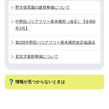
シ
野方保育園の建替整備について
ョ
ン
中野区バリアフリー基本構想（改定）【令和8
こ
年3月】
こ
か
第2回中野区バリアフリー基本構想改定協議会
ら
若宮児童館整備について
情報が見つからないときは
サ
ブ