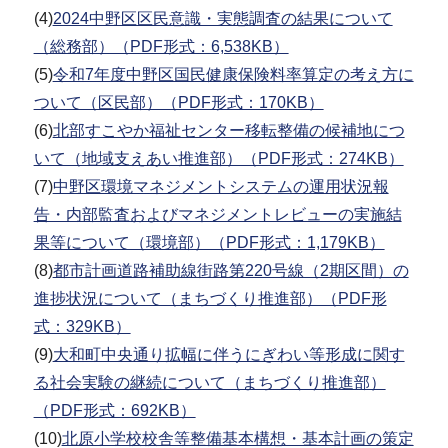
(4)
2024中野区区民意識・実態調査の結果について
（総務部）（PDF形式：6,538KB）
(5)
令和7年度中野区国民健康保険料率算定の考え方に
ついて（区民部）（PDF形式：170KB）
(6)
北部すこやか福祉センター移転整備の候補地につ
いて（地域支えあい推進部）（PDF形式：274KB）
(7)
中野区環境マネジメントシステムの運用状況報
告・内部監査およびマネジメントレビューの実施結
果等について（環境部）（PDF形式：1,179KB）
(8)
都市計画道路補助線街路第220号線（2期区間）の
進捗状況について（まちづくり推進部）（PDF形
式：329KB）
(9)
大和町中央通り拡幅に伴うにぎわい等形成に関す
る社会実験の継続について（まちづくり推進部）
（PDF形式：692KB）
(10)
北原小学校校舎等整備基本構想・基本計画の策定