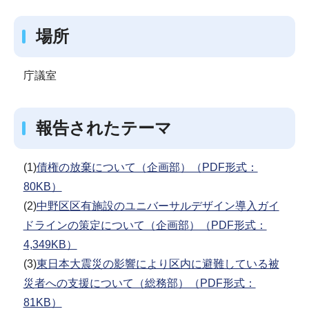
場所
庁議室
報告されたテーマ
(1)
債権の放棄について（企画部）（PDF形式：
80KB）
(2)
中野区区有施設のユニバーサルデザイン導入ガイ
ドラインの策定について（企画部）（PDF形式：
4,349KB）
(3)
東日本大震災の影響により区内に避難している被
災者への支援について（総務部）（PDF形式：
81KB）