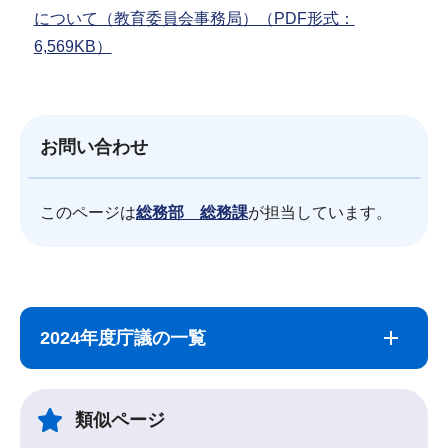
について（教育委員会事務局）（PDF形式：
6,569KB）
お問い合わせ
このページは
総務部 総務課
が担当しています。
サ
本
ブ
文
2024年度庁議の一覧
ナ
こ
ビ
こ
ゲ
ま
類似ページ
ー
で