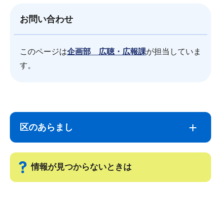
お問い合わせ
このページは
企画部 広聴・広報課
が担当していま
す。
サ
本
ブ
文
区のあらまし
ナ
こ
ビ
こ
ゲ
ま
情報が見つからないときは
ー
で
シ
サ
ョ
ブ
ン