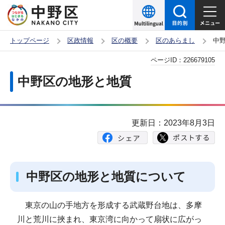
こ
の
ペ
トップページ
区政情報
区の概要
区のあらまし
中
ー
本
ページID：
226679105
ジ
文
の
中野区の地形と地質
こ
先
こ
頭
か
で
更新日：2023年8月3日
ら
す
中野区の地形と地質について
東京の山の手地方を形成する武蔵野台地は、多摩
川と荒川に挾まれ、東京湾に向かって扇状に広がっ