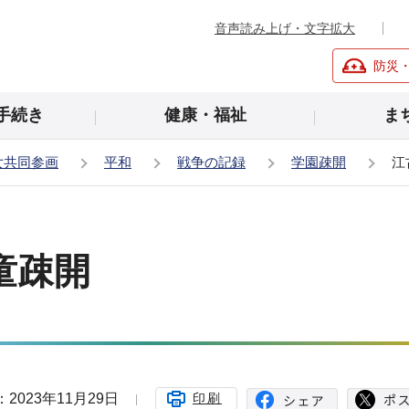
音声読み上げ・文字拡大
防災
手続き
健康・福祉
ま
女共同参画
平和
戦争の記録
学園疎開
江
童疎開
2023年11月29日
印刷