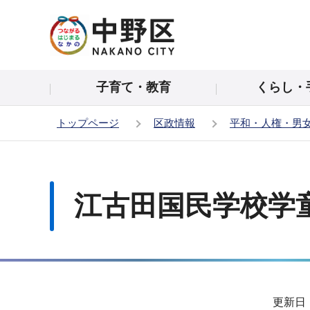
こ
の
ペ
ー
子育て・教育
くらし・
ジ
の
トップページ
区政情報
平和・人権・男
先
頭
本
で
文
す
こ
江古田国民学校学
こ
か
ら
サ
更新日：