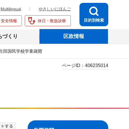
Multilingual
やさしいにほんご
目的別検索
・安全情報
休日・救急診療
ちづくり
区政情報
古田国民学校学童疎開
ページID：
406235014