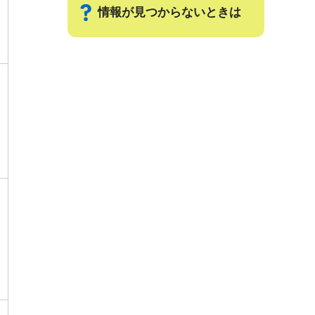
情報が見つからないときは
サ
ブ
ナ
ビ
ゲ
ー
シ
ョ
ン
こ
こ
ま
で