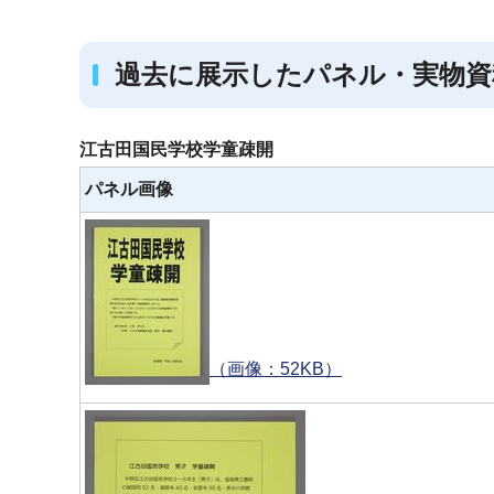
ブ
ナ
過去に展示したパネル・実物資
ビ
ゲ
ー
江古田国民学校学童疎開
シ
パネル画像
ョ
ン
こ
こ
か
ら
（画像：52KB）