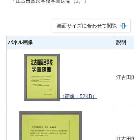
「江古田国民学校学童疎開（1）」
画面サイズに合わせて閲覧
パネル画像
説明
江古田国
（画像：52KB）
江古田国