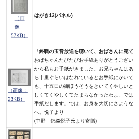
はがき12(パネル)
（画
像：
57KB）
「終戦の玉音放送を聴いて、おばさんに宛てた
おばちゃんたびたびお手紙ありがとうございま
から私もお手紙がきました。お兄ちゃんはあた
ら十里ぐらいはなれているとお手紙にかいてあ
も、十五日の御ほうそうをきいてくやしいと思
（画像：
しくてくやしくてたまらなかったわよ。では、
23KB）
手紙だします。では、お身を大切にさようなら
へ。悦子より
(中野 錦織悦子氏より寄贈)