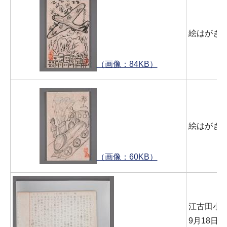
絵はがき
（画像：84KB）
絵はがき5
（画像：60KB）
江古田小 
9月18日