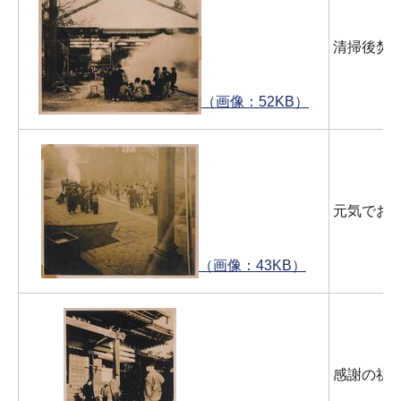
清掃後焚
（画像：52KB）
元気でお
（画像：43KB）
感謝の祈念