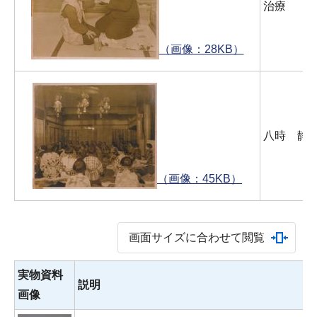
治療
（画像：28KB）
八時 静
（画像：45KB）
画面サイズに合わせて閲覧
実物資料
説明
画像