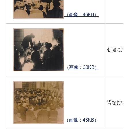
（画像：46KB）
朝陽に浴
（画像：38KB）
皆なおい
（画像：43KB）