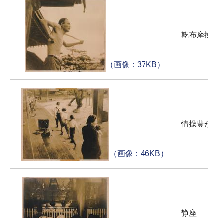
乾布摩擦
（画像：37KB）
情操豊か
（画像：46KB）
静座