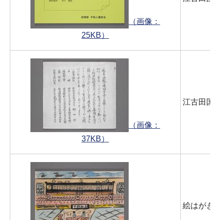
（画像：
25KB）
江古田国
（画像：
37KB）
絵はがき