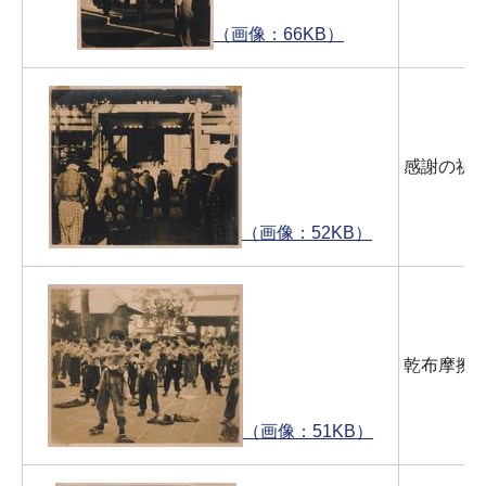
（画像：66KB）
感謝の祈念
（画像：52KB）
乾布摩擦
（画像：51KB）