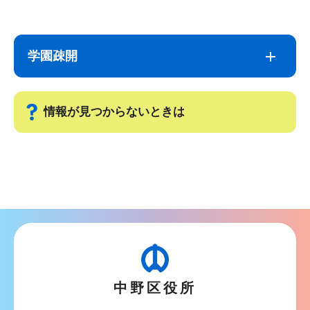
サ
本
ブ
文
学園疎開
ナ
こ
ビ
こ
ゲ
ま
情報が見つからないときは
ー
で
シ
サ
ョ
ブ
ン
ナ
こ
ビ
こ
ゲ
か
ー
ら
シ
中野区役所
ョ