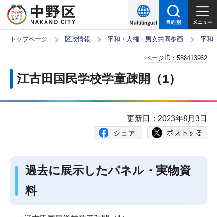
こ
の
ペ
トップページ
区政情報
平和・人権・男女共同参画
平和
ー
本
ページID：
588413962
ジ
文
の
江古田国民学校学童疎開（1）
こ
先
こ
頭
か
で
更新日：2023年8月3日
ら
す
過去に展示したパネル・実物資
料