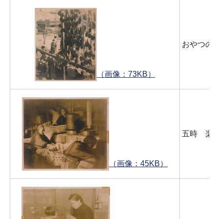
おやつの
（画像：73KB）
五時 楽
（画像：45KB）