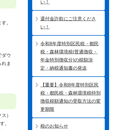
い！
還付金詐欺にご注意くださ
ます。
い！
令和8年度特別区民税・都民
税・森林環境税(普通徴収・
でダウ
年金特別徴収分)の税額決
られま
定・納税通知書の発送
【重要】令和8年度特別区民
税・都民税・森林環境税特別
徴収税額通知の受取方法の変
更期限
クス）
ます。
税のお知らせ