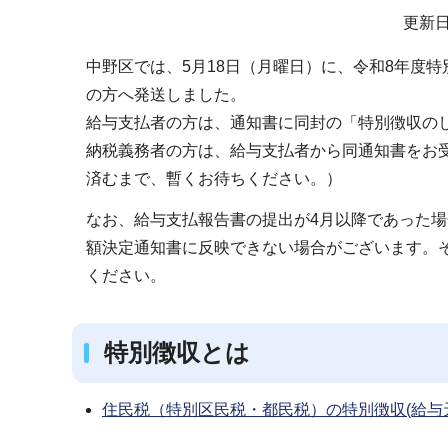
サ
更新日
ブ
中野区では、5月18日（月曜日）に、令和8年度
ナ
の方へ発送しました。
ビ
給与支払者の方は、通知書に同封の「特別徴収の
ゲ
納税義務者の方は、給与支払者から同通知書をお
ー
済むまで、暫くお待ちください。）
シ
ョ
なお、給与支払報告書の提出が4月以降であった
ン
額決定通知書に反映できない場合がございます。
こ
ください。
こ
か
特別徴収とは
ら
住民税（特別区民税・都民税）の特別徴収(給与