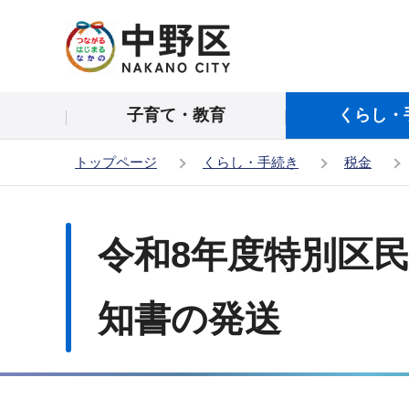
こ
の
ペ
ー
子育て・教育
くらし・
ジ
の
トップページ
くらし・手続き
税金
先
頭
本
で
文
令和8年度特別区
す
こ
こ
か
知書の発送
ら