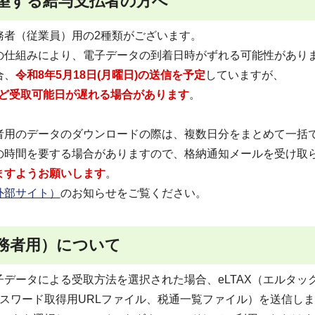
望する給与支払者の方へ
務者（従業員）用の2種類がございます。
の仕組みにより、電子データの到着日時がずれる可能性があり
合、
令和8年5月18日(月曜日)の送信を予定
していますが、
ほど受取可能日が遅れる場合があります
。
者用のデータのダウンロードの際は、複数日分をまとめて一括
の時間を要する場合がありますので、格納通知メールを受け取
ますようお願いします
。
外部サイト）
のお知らせをご覧ください。
務者用）について
データによる受取方法を選択された場合、eLTAX（エルタッ
スワード取得用URLファイル、税通一覧ファイル）を送信し