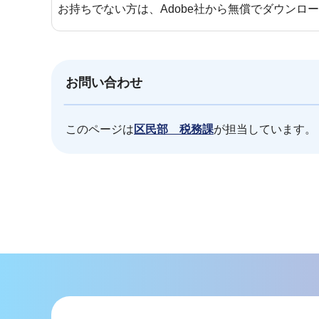
お持ちでない方は、Adobe社から無償でダウンロ
お問い合わせ
このページは
区民部 税務課
が担当しています。
本
文
こ
こ
ま
で