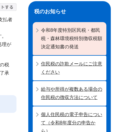
税のお知らせ
支払者
令和8年度特別区民税・都民
す。
税・森林環境税特別徴収税額
処理が
決定通知書の発送
住民税の詐欺メールにご注意
の税
ください
了承
給与や所得が複数ある場合の
住民税の徴収方法について
個人住民税の電子申告につい
て（令和8年度分の申告か
ら）