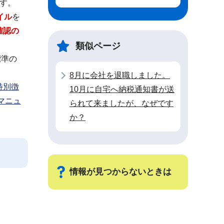
ます。
イル
を
確認の
類似ページ
標準の
8月に会社を退職しました。
特別徴
10月に自宅へ納税通知書が送
マニュ
られて来ましたが、なぜです
か？
情報が見つからないときは
サ
ブ