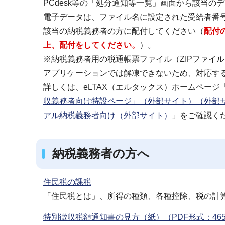
PCdesk等の「処分通知等一覧」画面から該当
電子データは、ファイル名に設定された受給者番
該当の納税義務者の方に配付してください（
配付
上、配付をしてください。
）。
※納税義務者用の税通帳票ファイル（ZIPファイル）
アプリケーションでは解凍できないため、対応す
詳しくは、eLTAX（エルタックス）ホームページ
収義務者向け特設ページ」（外部サイト）（外部
アル納税義務者向け（外部サイト）
」をご確認く
納税義務者の方へ
住民税の課税
「住民税とは」、所得の種類、各種控除、税の計
特別徴収税額通知書の見方（紙）（PDF形式：465