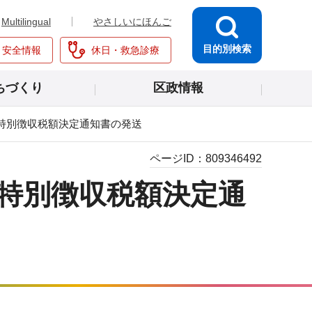
Multilingual
やさしいにほんご
目的別検索
・安全情報
休日・救急診療
ちづくり
区政情報
特別徴収税額決定通知書の発送
ページID：
809346492
特別徴収税額決定通