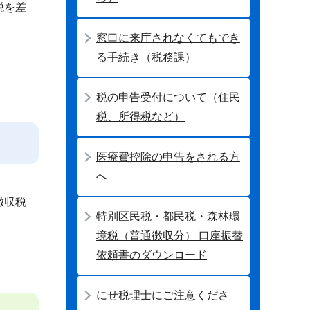
税を差
窓口に来庁されなくてもでき
る手続き（税務課）
税の申告受付について（住民
税、所得税など）
医療費控除の申告をされる方
へ
徴収税
特別区民税・都民税・森林環
境税（普通徴収分） 口座振替
依頼書のダウンロード
にせ税理士にご注意くださ