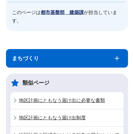
このページは
都市基盤部 建築課
が担当していま
す。
サ
本
ブ
文
まちづくり
ナ
こ
ビ
こ
ゲ
ま
類似ページ
ー
で
シ
地区計画にともなう届け出に必要な書類
ョ
ン
地区計画にともなう届け出制度
こ
こ