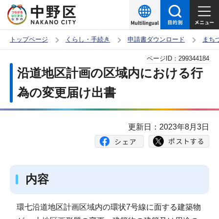
こ
の
ペ
トップページ
くらし・手続き
申請書ダウンロード
まち
ー
本
ページID：
299344184
ジ
文
沿道地区計画の区域内における行
の
こ
先
為の変更届け出書
こ
頭
か
で
ら
更新日：2023年8月3日
す
内容
環七沿道地区計画区域内の環状7号線に面する建築物