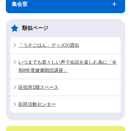
ブ
文
集会室
ナ
こ
ビ
こ
ゲ
ま
類似ページ
ー
で
シ
「うさごはん」グッズの貸出
ョ
ン
いつまでも若々しい声で会話を楽しむ為に「令
こ
和8年度健康朗読講座」
こ
か
区役所1階スペース
ら
区民活動センター