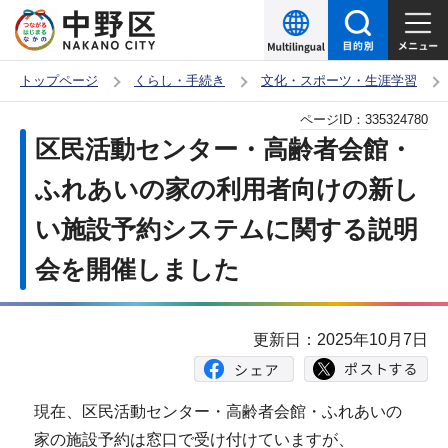
こ
の
ペ
トップページ
くらし・手続き
文化・スポーツ・生涯学習
ー
本
ページID：
335324780
ジ
文
区民活動センター・高齢者会館・
の
こ
先
ふれあいの家の利用者向けの新し
こ
頭
い施設予約システムに関する説明
か
で
ら
会を開催しました
す
更新日：2025年10月7日
現在、区民活動センター・高齢者会館・ふれあいの
家の施設予約は窓口で受け付けていますが、