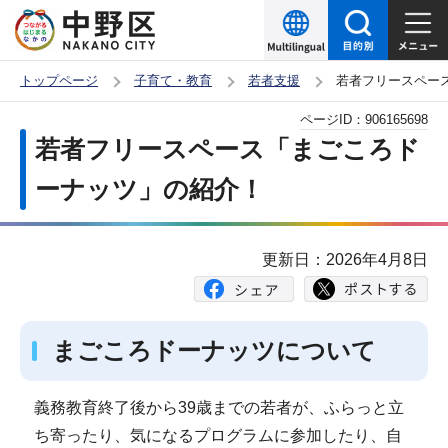
こ
の
ペ
トップページ
子育て・教育
若者支援
若者フリースペー
ー
本
ページID：
906165698
ジ
文
若者フリースペース「まごころド
の
こ
先
ーナッツ」の紹介！
こ
頭
か
で
ら
更新日：2026年4月8日
す
まごころドーナッツについて
義務教育終了後から39歳までの若者が、ふらっと立
ち寄ったり、気になるプログラムに参加したり、自