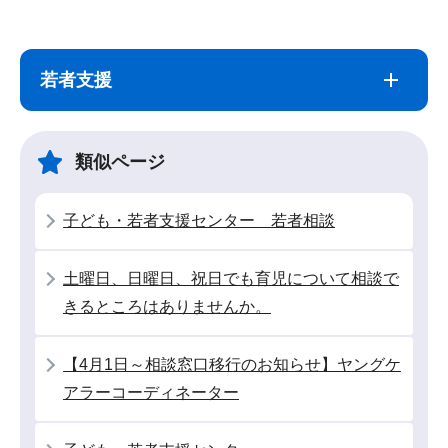
サ
本
ブ
文
若者支援
ナ
こ
ビ
こ
ゲ
ま
類似ページ
ー
で
シ
子ども・若者支援センター 若者相談
ョ
ン
土曜日、日曜日、祝日でも育児について相談で
こ
きるところはありませんか。
こ
か
【4月1日～相談窓口移行のお知らせ】ヤングケ
ら
アラーコーディネーター