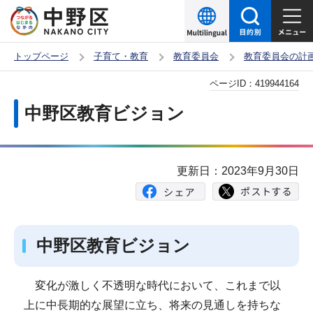
こ
の
ペ
トップページ
子育て・教育
教育委員会
教育委員会の計
ー
本
ページID：
419944164
ジ
文
の
中野区教育ビジョン
こ
先
こ
頭
か
で
更新日：2023年9月30日
ら
す
中野区教育ビジョン
変化が激しく不透明な時代において、これまで以
上に中長期的な展望に立ち、将来の見通しを持ちな