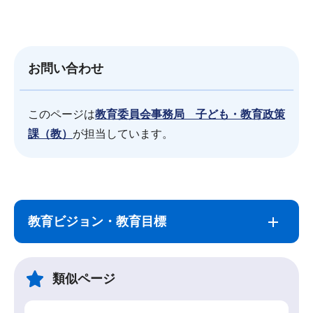
お問い合わせ
このページは
教育委員会事務局 子ども・教育政策
課（教）
が担当しています。
サ
本
ブ
文
教育ビジョン・教育目標
ナ
こ
ビ
こ
ゲ
ま
類似ページ
ー
で
シ