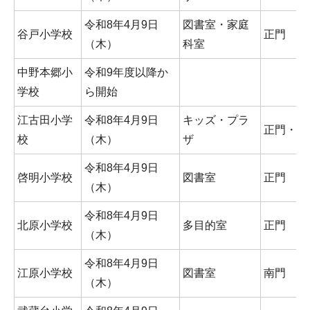
令和8年4月9日
図書室・家庭
谷戸小学校
正門
（木）
科室
中野本郷小
令和9年度以降か
学校
ら開始
江古田小学
令和8年4月9日
キッズ・プラ
正門・西
校
（木）
ザ
令和8年4月9日
啓明小学校
図書室
正門
（木）
令和8年4月9日
北原小学校
多目的室
正門
（木）
令和8年4月9日
江原小学校
図書室
南門
（木）