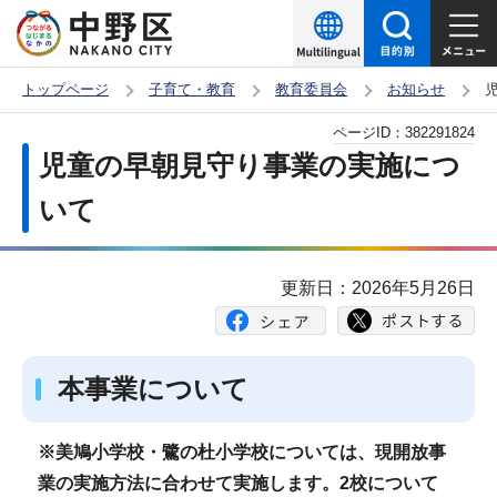
こ
の
ペ
トップページ
子育て・教育
教育委員会
お知らせ
ー
本
ページID：
382291824
ジ
文
児童の早朝見守り事業の実施につ
の
こ
先
いて
こ
頭
か
で
ら
更新日：2026年5月26日
す
本事業について
※美鳩小学校・鷺の杜小学校については、現開放事
業の実施方法に合わせて実施します。2校について