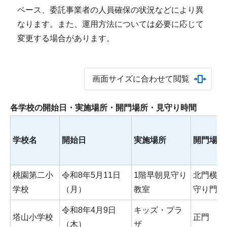
ペース、委託事業者の人員確保の状況などにより異
なります。また、運用方法については必要に応じて
変更する場合があります。
画面サイズに合わせて閲覧
各学校の開始日・実施場所・開門場所・見守り時間
学校名
開始日
実施場所
開門場所
桃園第二小
令和8年5月11日
1階早朝見守り
北門横の
学校
（月）
教室
守り門
令和8年4月9日
キッズ・プラ
塔山小学校
正門
（木）
ザ