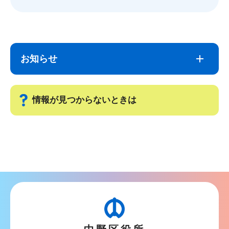
サ
本
ブ
文
お知らせ
ナ
こ
ビ
こ
ゲ
ま
情報が見つからないときは
ー
で
シ
サ
ョ
ブ
ン
ナ
こ
ビ
こ
ゲ
か
ー
ら
シ