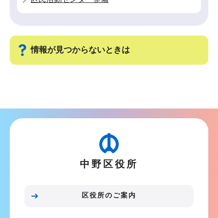
情報が見つからないときは
サ
ブ
ナ
ビ
ゲ
ー
中野区役所
シ
ョ
ン
区役所のご案内
こ
こ