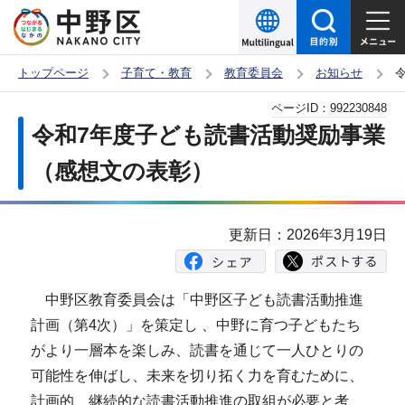
こ
の
ペ
トップページ
子育て・教育
教育委員会
お知らせ
ー
本
ページID：
992230848
ジ
文
令和7年度子ども読書活動奨励事業
の
こ
先
（感想文の表彰）
こ
頭
か
で
ら
更新日：2026年3月19日
す
中野区教育委員会は「中野区子ども読書活動推進
計画（第4次）」を策定し 、中野に育つ子どもたち
がより一層本を楽しみ、読書を通じて一人ひとりの
可能性を伸ばし、未来を切り拓く力を育むために、
計画的、継続的な読書活動推進の取組が必要と考