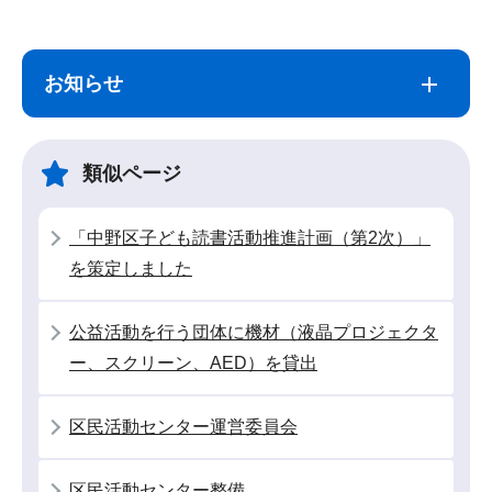
サ
本
ブ
文
お知らせ
ナ
こ
ビ
こ
ゲ
ま
類似ページ
ー
で
シ
「中野区子ども読書活動推進計画（第2次）」
ョ
を策定しました
ン
こ
公益活動を行う団体に機材（液晶プロジェクタ
こ
ー、スクリーン、AED）を貸出
か
ら
区民活動センター運営委員会
区民活動センター整備