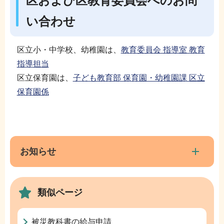
区および区教育委員会へのお問
い合わせ
区立小・中学校、幼稚園は、
教育委員会 指導室 教育
指導担当
区立保育園は、
子ども教育部 保育園・幼稚園課 区立
保育園係
本
サ
文
ブ
こ
ナ
お知らせ
こ
ビ
ま
ゲ
で
類似ページ
ー
シ
ョ
被災教科書の給与申請