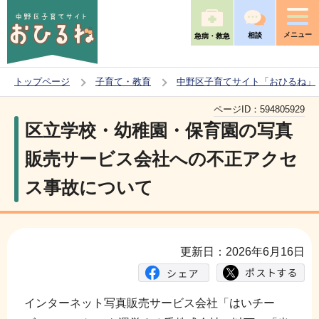
こ
の
メニュー
相談
急病・救急
ペ
ー
トップページ
子育て・教育
中野区子育てサイト「おひるね」
ジ
本
の
ページID：
594805929
文
区立学校・幼稚園・保育園の写真
先
こ
頭
販売サービス会社への不正アクセ
こ
で
ス事故について
か
す
ら
更新日：2026年6月16日
インターネット写真販売サービス会社「はいチー