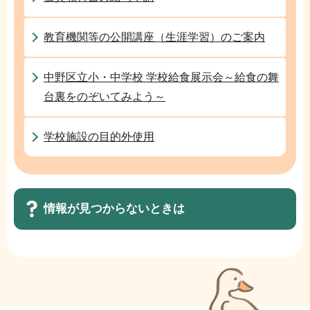
ン
こ
教育機関等の公開講座（生涯学習）のご案内
こ
か
中野区立小・中学校 学校給食展示会～給食の舞
ら
台裏をのぞいてみよう～
学校施設の目的外使用
情報が見つからないときは
サ
ブ
ナ