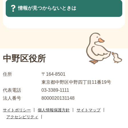
ゲ
で
情報が見つからないときは
ー
シ
ョ
サ
ン
ブ
こ
ナ
こ
ビ
中野区役所
か
ゲ
ら
ー
住所
〒164-8501
シ
東京都中野区中野四丁目11番19号
ョ
代表電話
03-3389-1111
ン
法人番号
8000020131148
こ
こ
サイトポリシー
個人情報保護方針
サイトマップ
ま
アクセシビリティ
で