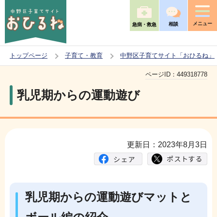
こ
の
メニュー
相談
急病・救急
ペ
ー
トップページ
子育て・教育
中野区子育てサイト「おひるね」
ジ
本
の
ページID：
449318778
文
先
乳児期からの運動遊び
こ
頭
こ
で
か
す
ら
更新日：2023年8月3日
乳児期からの運動遊びマットと