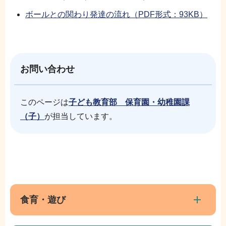
ボールとの関わり発達の流れ（PDF形式：93KB）
お問い合わせ
このページは
子ども教育部 保育園・幼稚園課
（子）
が担当しています。
本
サ
文
ブ
こ
ナ
食育・遊び
こ
ビ
ま