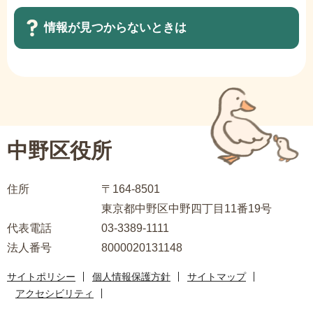
情報が見つからないときは
サ
ブ
ナ
ビ
中野区役所
ゲ
ー
住所
〒164-8501
シ
東京都中野区中野四丁目11番19号
ョ
代表電話
03-3389-1111
ン
法人番号
8000020131148
こ
こ
サイトポリシー
個人情報保護方針
サイトマップ
ま
アクセシビリティ
で