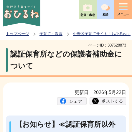
こ
の
メニュー
相談
急病・救急
ペ
ー
トップページ
子育て・教育
中野区子育てサイト「おひるね」
ジ
本
の
ページID：
307628873
文
認証保育所などの保護者補助金に
先
こ
頭
ついて
こ
で
か
す
ら
更新日：2026年5月22日
【お知らせ】
≪認証保育所以外