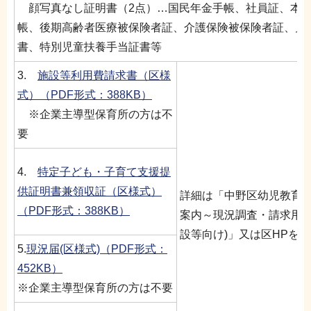
顔写真なし証明書（2点）…国民年金手帳、社員証、本
帳、後期高齢者医療被保険者証、介護保険被保険者証、児
書、特別児童扶養手当証書等
3.
施設等利用費請求書（区様
式）（PDF形式：388KB）
※企業主導型保育所の方は不
要
4.
特定子ども・子育て支援提
供証明書兼領収証（区様式）
詳細は「中野区幼児教育
（PDF形式：388KB）
案内～現況調査・請求用～
設等向け)」又は区HPを
5.
現況届(区様式)（PDF形式：
452KB）
※企業主導型保育所の方は不要