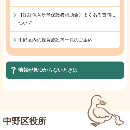
ら
【認証保育所等保護者補助金】よくある質問に
ついて
中野区内の保育施設等一覧のご案内
情報が見つからないときは
サ
ブ
ナ
ビ
中野区役所
ゲ
ー