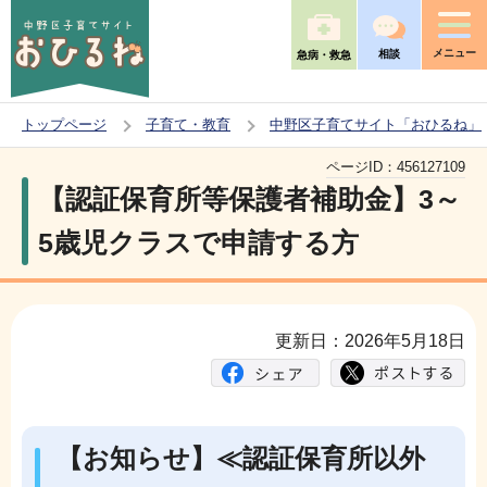
こ
の
メニュー
相談
急病・救急
ペ
ー
トップページ
子育て・教育
中野区子育てサイト「おひるね」
ジ
本
の
ページID：
456127109
文
【認証保育所等保護者補助金】3～
先
こ
頭
5歳児クラスで申請する方
こ
で
か
す
ら
更新日：2026年5月18日
【お知らせ】
≪認証保育所以外