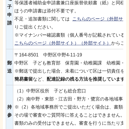
等保護者補助金申請書兼口座振替依頼書（紙）と同様
子
ほうの申請書は添付不要です。
申
不足・追加書類に関しては
こちらのページ（外部サイ
請
りご提出ください。
※マイナンバー確認書類（個人番号が記載されている
こちらのページ（外部サイト）（外部サイト）
からご
〒164-8501 中野区中野4-11-19
郵
中野区 子ども教育部 保育園・幼稚園課 幼稚園・
送
※郵送で提出した場合、未着について区は一切責任を
簡易書留
など、
配達記録の残る方法を推奨しています
（1）中野区役所 子ども総合窓口
（2）南中野・東部・江古田・野方・鷺宮の各地域事務
持
※（2）各地域事務所でご提出いただく場合は、書類の
参
その場で審査やご質問等に答えることはできません。
書類のみの受付はできません。審査を行うに当たり支