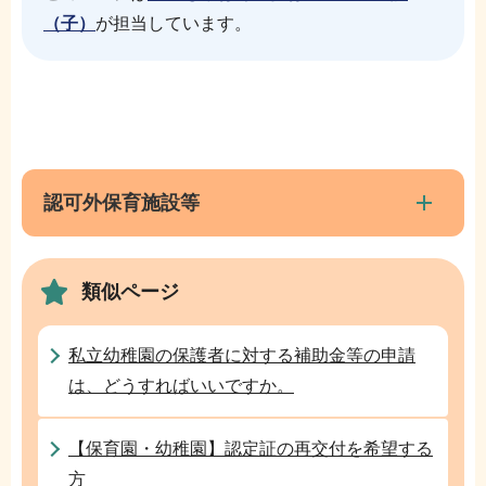
（子）
が担当しています。
本
サ
文
ブ
こ
ナ
認可外保育施設等
こ
ビ
ま
ゲ
で
類似ページ
ー
シ
ョ
私立幼稚園の保護者に対する補助金等の申請
ン
は、どうすればいいですか。
こ
こ
【保育園・幼稚園】認定証の再交付を希望する
か
方