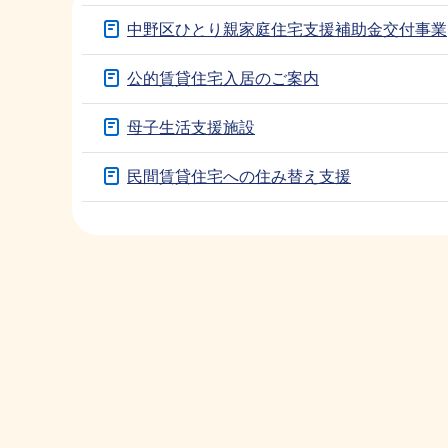
ブ
中野区ひとり親家庭住宅支援補助金交付事業
ナ
公的賃貸住宅入居のご案内
ビ
ゲ
母子生活支援施設
ー
シ
民間賃貸住宅への住み替え支援
ョ
ン
本
こ
文
こ
こ
か
こ
ら
ま
で