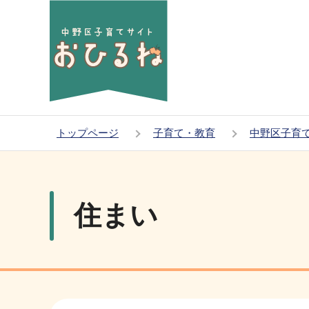
こ
の
ペ
ー
ジ
の
先
トップページ
子育て・教育
中野区子育
頭
本
で
文
す
こ
住まい
こ
か
ら
サ