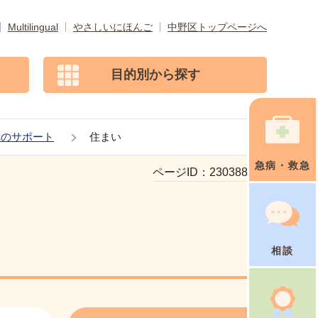
Multilingual
やさしいにほんご
中野区トップページへ
目的別から探す
へのサポート
住まい
急病・救急
ページID：
230388666
相談