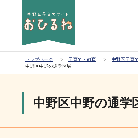
こ
の
ペ
ー
ジ
の
先
トップページ
子育て・教育
中野区子育
頭
中野区中野の通学区域
で
本
す
文
こ
中野区中野の通学
こ
か
ら