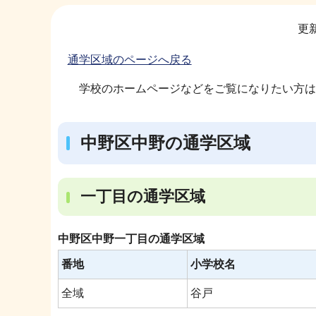
サ
更新
ブ
ナ
通学区域のページへ戻る
ビ
学校のホームページなどをご覧になりたい方は
ゲ
ー
シ
中野区中野の通学区域
ョ
ン
こ
一丁目の通学区域
こ
か
中野区中野一丁目の通学区域
ら
番地
小学校名
全域
谷戸