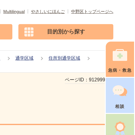
Multilingual
やさしいにほんご
中野区トップページへ
目的別から探す
校
通学区域
住所別通学区域
急病・救急
ページID：
912999316
相談