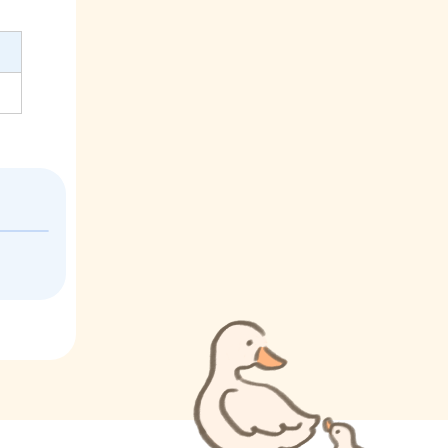
ブ
ナ
ビ
ゲ
ー
シ
ョ
ン
こ
こ
ま
で