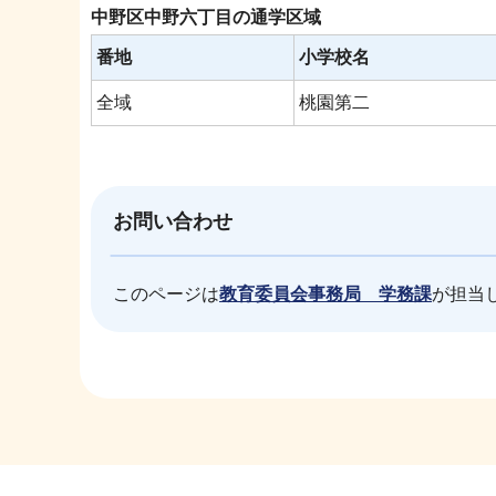
中野区中野六丁目の通学区域
番地
小学校名
全域
桃園第二
お問い合わせ
このページは
教育委員会事務局 学務課
が担当
本
文
こ
こ