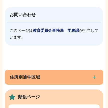
お問い合わせ
このページは
教育委員会事務局 学務課
が担当して
います。
本
サ
文
ブ
こ
ナ
住所別通学区域
こ
ビ
ま
ゲ
で
類似ページ
ー
シ