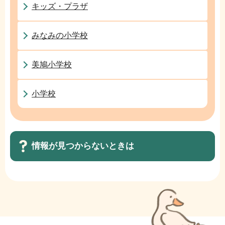
ョ
キッズ・プラザ
ン
こ
みなみの小学校
こ
か
美鳩小学校
ら
小学校
情報が見つからないときは
サ
ブ
ナ
ビ