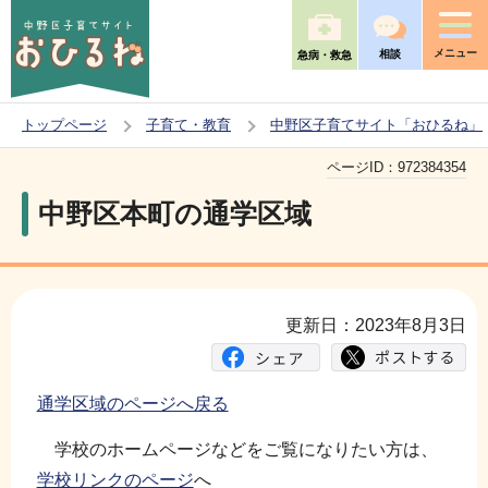
こ
の
メニュー
相談
急病・救急
ペ
ー
トップページ
子育て・教育
中野区子育てサイト「おひるね」
ジ
本
の
ページID：
972384354
文
先
中野区本町の通学区域
こ
頭
こ
で
か
す
ら
更新日：2023年8月3日
通学区域のページへ戻る
学校のホームページなどをご覧になりたい方は、
学校リンクのページ
へ