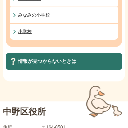
こ
か
みなみの小学校
ら
小学校
情報が見つからないときは
サ
ブ
ナ
ビ
中野区役所
ゲ
ー
住所
〒164-8501
シ