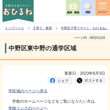
こ
の
メニュー
相談
急病・救急
ペ
ー
トップページ
子育て・教育
中野区子育てサイト「おひるね」
ジ
本
の
ページID：
901151216
文
先
中野区東中野の通学区域
こ
頭
こ
で
か
す
ら
更新日：2023年8月3日
学区域のページへ戻る
学校のホームページなどをご覧になりたい方は、
学校リンクのページ
へ