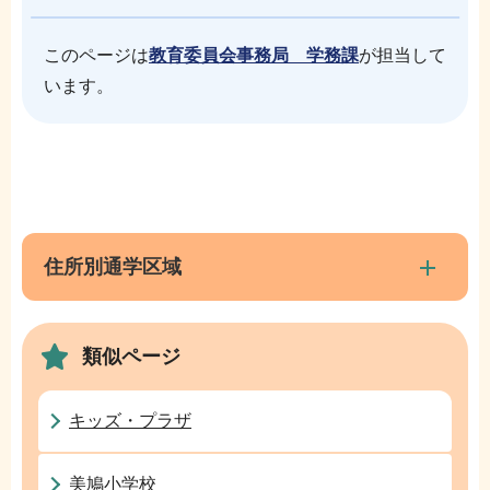
このページは
教育委員会事務局 学務課
が担当して
います。
本
サ
文
ブ
こ
ナ
住所別通学区域
こ
ビ
ま
ゲ
で
類似ページ
ー
シ
ョ
キッズ・プラザ
ン
こ
美鳩小学校