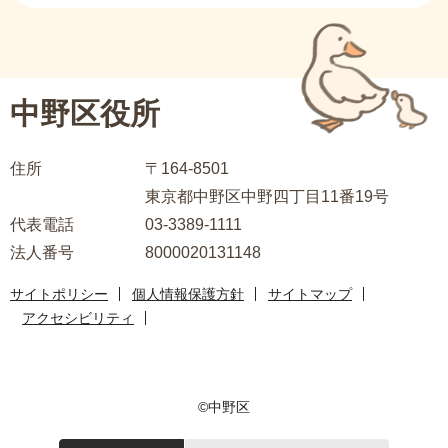
サ
ブ
ナ
ビ
中野区役所
ゲ
ー
住所
〒164-8501
シ
東京都中野区中野四丁目11番19号
ョ
代表電話
03-3389-1111
ン
法人番号
8000020131148
こ
こ
サイトポリシー
個人情報保護方針
サイトマップ
ま
アクセシビリティ
で
©中野区