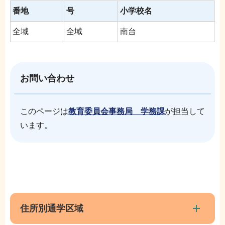
番地
号
小学校名
中
全域
全域
南台
南
お問い合わせ
このページは
教育委員会事務局 学務課
が担当して
います。
本
サ
文
ブ
こ
ナ
住所別通学区域
こ
ビ