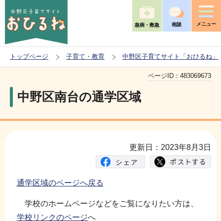
こ
の
メニュー
相談
急病・救急
ペ
ー
トップページ
子育て・教育
中野区子育てサイト「おひるね」
ジ
本
の
ページID：
483069673
文
先
中野区南台の通学区域
こ
頭
こ
で
か
す
ら
更新日：2023年8月3日
通学区域のページへ戻る
学校のホームページなどをご覧になりたい方は、
学校リンクのページ
へ