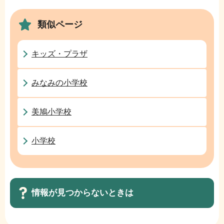
ま
ゲ
で
類似ページ
ー
シ
ョ
キッズ・プラザ
ン
こ
みなみの小学校
こ
か
美鳩小学校
ら
小学校
情報が見つからないときは